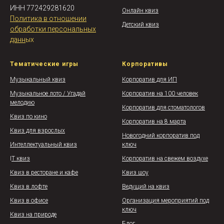
ИНН 772429281620
Онлайн квиз
Политика в отношении
Детский квиз
обработки персональных
данн
ых
Тематические игры
Корпоративы
Музыкальный квиз
Корпоратив для ИП
Музыкальное лото / Угадай
Корпоратив на 100 человек
мелодию
Корпоратив для стоматологов
Квиз по кино
Корпоратив на 8 марта
Квиз для взрослых
Новогодний корпоратив под
Интеллектуальный квиз
ключ
I
T квиз
Корпоратив на свежем воздухе
Квиз в ресторане и кафе
Квиз шоу
Квиз в лофте
Ведущий на квиз
Квиз в офисе
Организация мероприятий под
ключ
Квиз на природе
Блог