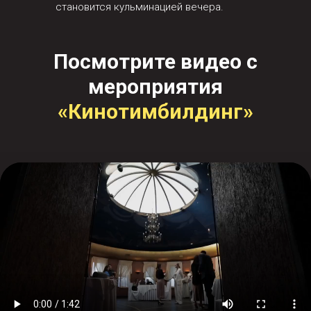
становится кульминацией вечера.
инструкторы;
администрирование.
5. Дополнительно (по запросу):
Посмотрите видео с
логистика;
грузовая машина для оборудования;
мероприятия
телефония;
питание административно-технической
«Кинотимбилдинг»
группы;
техническое сопровождение.