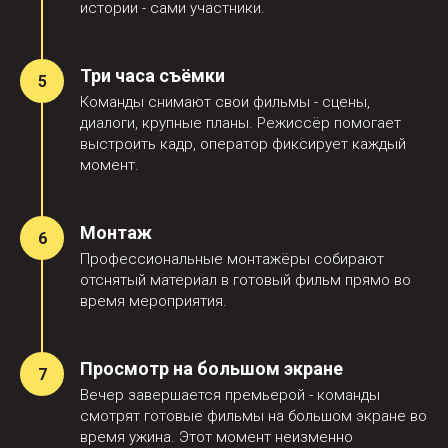
реквизит.
истории - сами участники.
2. Техническое обеспечение:
звуковое оборудование;
Три часа съёмки
звукорежиссёр.
Команды снимают свои фильмы - сцены,
3. Продакшн:
диалоги, крупные планы. Режиссёр помогает
режиссёр съёмочного процесса;
выстроить кадр, оператор фиксирует каждый
операторы;
момент.
монтажёры.
Монтаж
Профессиональные монтажёры собирают
отснятый материал в готовый фильм прямо во
время мероприятия.
Просмотр на большом экране
4. Персонал:
Вечер завершается премьерой - команды
гримёры;
смотрят готовые фильмы на большом экране во
костюмер;
время ужина. Этот момент неизменно
реквизитор;