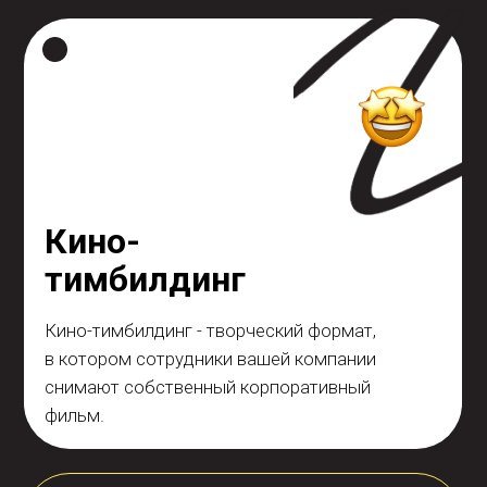
фильм.
Команда разрабатывает сценарий,
распределяет роли, воплощается в
персонажей и проходит полный съёмочный
процесс - от первого кадра до просмотра
готовой картины на большом экране во
время ужина.
Формат проводится на открытых и закрытых
площадках. Каждому участнику выдаётся
своя роль в съёмочном процессе - никто не
остаётся в стороне. Есть возможность
доработать готовый сценарий или создать
новый специально под ваш запрос.
Оставьте