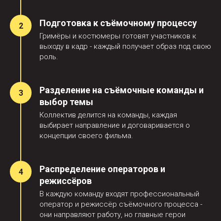
Подготовка к съёмочному процессу
Гримёры и костюмеры готовят участников к
выходу в кадр - каждый получает образ под свою
роль.
Что входит в
организацию
Разделение на съёмочные команды и
выбор темы
Коллектив делится на команды, каждая
Формат полностью мобильный
выбирает направление и договаривается о
- всё привозим с собой:
концепции своего фильма.
Распределение операторов и
режиссёров
В каждую команду входят профессиональный
1. Развлекательная часть:
оператор и режиссёр съёмочного процесса -
они направляют работу, но главные герои
костюмы;