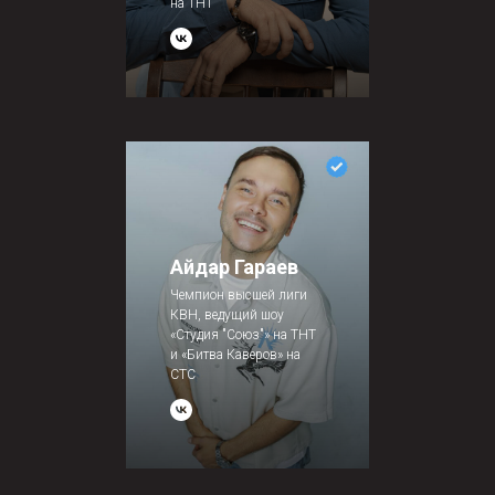
на ТНТ
Айдар Гараев
Чемпион высшей лиги
КВН, ведущий шоу
«Студия "Союз"» на ТНТ
и «Битва Каверов» на
СТС