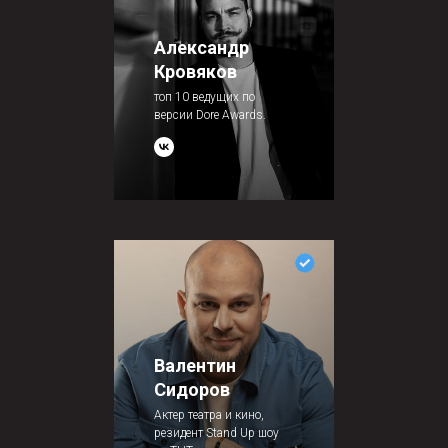
Александр
Кровяков
топ 10 ведущих по
версии Dore Awards.
Валентин
Сидоров
Актер театра и кино,
резидент Stand Up шоу