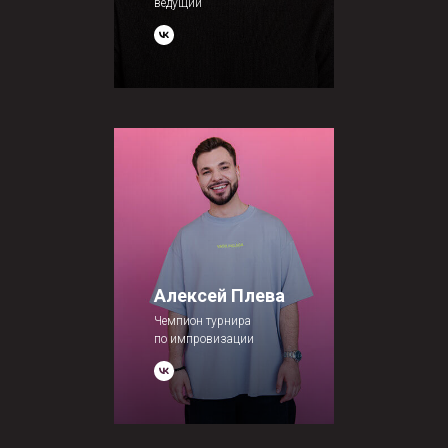
ведущий
Алексей Плева
Чемпион турнира
по импровизации