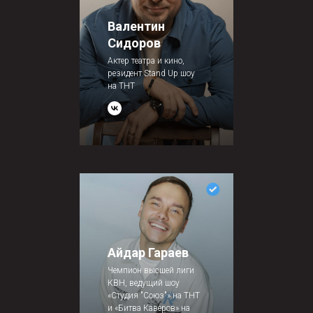
Валентин
Сидоров
Актер театра и кино,
резидент Stand Up шоу
на ТНТ
Айдар Гараев
Чемпион высшей лиги
КВН, ведущий шоу
«Студия "Союз"» на ТНТ
и «Битва Каверов» на