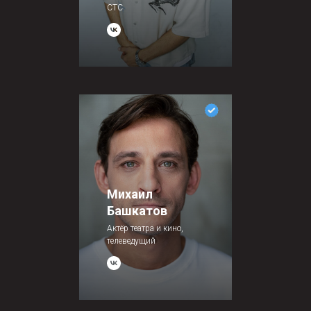
СТС
Михаил
Башкатов
Актёр театра и кино,
телеведущий