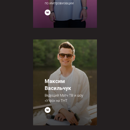
по импровизации
Максим
Васильчук
Ведущий Матч ТВ и шоу
«Утро» на ТНТ