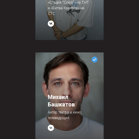
«Студия "Союз"» на ТНТ
и «Битва Каверов» на
СТС
Михаил
Башкатов
Актёр театра и кино,
телеведущий