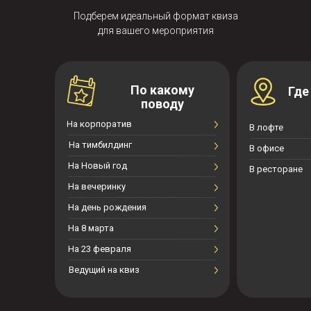
Подберем идеальный формат квиза
для вашего мероприятия
По какому
Где
поводу
На корпоратив
В лофте
На тимбилдинг
В офисе
На Новый год
В ресторане
На вечеринку
На день рождения
На 8 марта
На 23 февраля
Ведущий на квиз