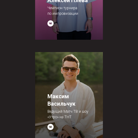
Алексей Плева
Чемпион турнира
по импровизации
Максим
Васильчук
Ведущий Матч ТВ и шоу
«Утро» на ТНТ