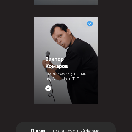
Виктор
Комаров
Стендап-комик, участник
шоу Stand-Up на ТНТ
IT-квиз
— это современный формат