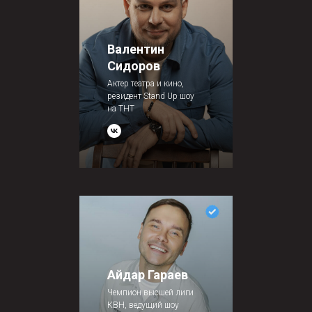
Валентин
Сидоров
Актер театра и кино,
резидент Stand Up шоу
на ТНТ
Айдар Гараев
Чемпион высшей лиги
КВН, ведущий шоу