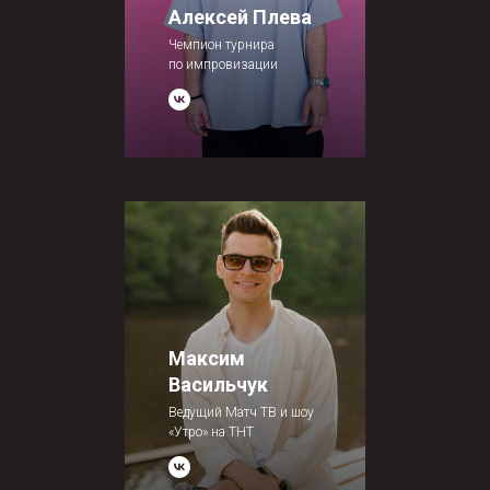
Алексей Плева
Чемпион турнира
по импровизации
Максим
Васильчук
Ведущий Матч ТВ и шоу
«Утро» на ТНТ