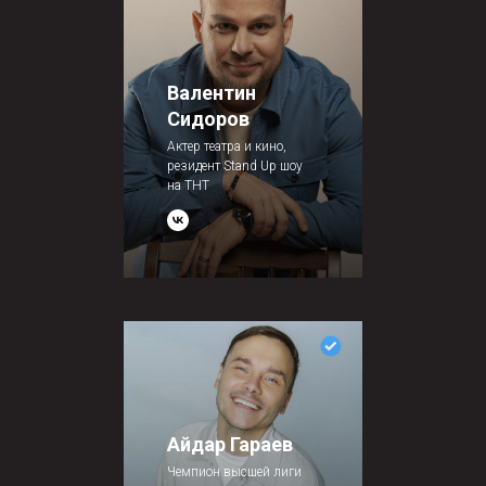
Валентин
Сидоров
Актер театра и кино,
резидент Stand Up шоу
на ТНТ
Айдар Гараев
Чемпион высшей лиги