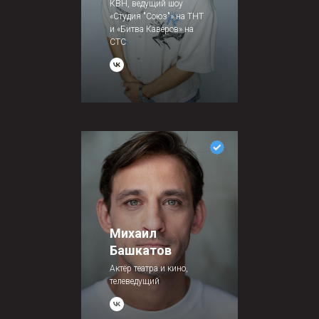
КВН, ведущий шоу
«Студия "Союз"» на ТНТ
и «Битва Каверов» на
СТС
Михаил
Башкатов
Актёр театра и кино,
телеведущий