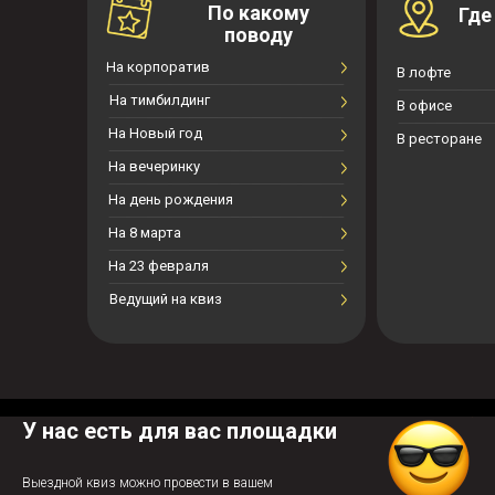
По какому
Где
поводу
На корпоратив
В лофте
На тимбилдинг
В офисе
На Новый год
В ресторане
На вечеринку
На день рождения
На 8 марта
На 23 февраля
Ведущий на квиз
У нас есть для вас площадки
Выездной квиз можно провести в вашем